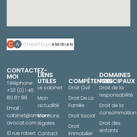
CONTACTEZ-
LIENS
DOMAINES
MOI
UTILES
COMPÉTENCES
PRINCIPAUX
Téléphone:
Le cabinet
Droit Civil
Droit de la
+33 (0) 1 46
responsabilité
80 87 88
Mon
Droit De La
actualité
Famille
Droit de la
Email :
consommation
cabinet@amirian-
Mentions
Droit Social
avocat.com
légales
Droit des
Droit
enfants
10 rue robert
Contact
Immobilier