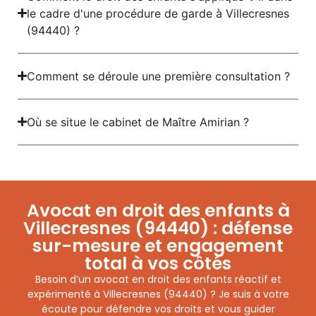
le cadre d'une procédure de garde à Villecresnes
(94440) ?
Comment se déroule une première consultation ?
Où se situe le cabinet de Maître Amirian ?
Avocat en droit des enfants à
Villecresnes (94440) : défense
sur-mesure et engagement
total à vos côtés
Besoin d’un avocat en droit des enfants réactif et
expérimenté à Villecresnes (94440) ? Je suis à votre
écoute pour défendre vos droits et vous guider