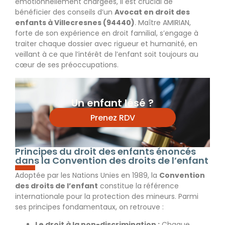
émotionnellement chargées, il est crucial de
bénéficier des conseils d’un
Avocat en droit des
enfants à Villecresnes (94440)
. Maître AMIRIAN,
forte de son expérience en droit familial, s’engage à
traiter chaque dossier avec rigueur et humanité, en
veillant à ce que l’intérêt de l’enfant soit toujours au
cœur de ses préoccupations.
Un enfant lésé ?
Prenez RDV
Principes du droit des enfants énoncés
dans la Convention des droits de l’enfant
Adoptée par les Nations Unies en 1989, la
Convention
des droits de l’enfant
constitue la référence
internationale pour la protection des mineurs. Parmi
ses principes fondamentaux, on retrouve :
Le droit à la non-discrimination :
Chaque