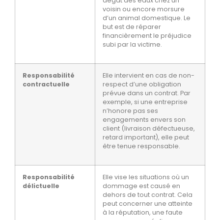
dégât des eaux chez un
voisin ou encore morsure
d’un animal domestique. Le
but est de
réparer
financièrement le préjudice
subi par la victime
.
Responsabilité
Elle intervient en cas de non-
contractuelle
respect d’une obligation
prévue dans un contrat. Par
exemple, si une entreprise
n’honore pas ses
engagements envers son
client
(livraison défectueuse,
retard important), elle peut
être tenue responsable.
Responsabilité
Elle vise les situations où un
délictuelle
dommage est causé en
dehors de tout contrat. Cela
peut concerner une
atteinte
à la réputation, une faute