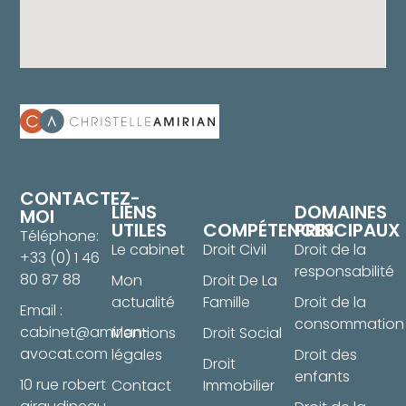
CONTACTEZ-
LIENS
DOMAINES
MOI
UTILES
COMPÉTENCES
PRINCIPAUX
Téléphone:
Le cabinet
Droit Civil
Droit de la
+33 (0) 1 46
responsabilité
80 87 88
Mon
Droit De La
actualité
Famille
Droit de la
Email :
consommation
cabinet@amirian-
Mentions
Droit Social
avocat.com
légales
Droit des
Droit
enfants
10 rue robert
Contact
Immobilier