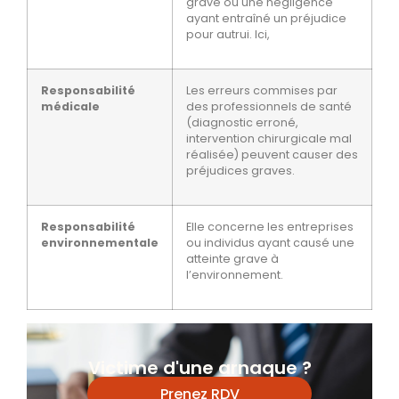
grave ou une négligence
ayant entraîné un préjudice
pour autrui. Ici,
Responsabilité
Les erreurs commises par
médicale
des professionnels de santé
(diagnostic erroné,
intervention chirurgicale mal
réalisée) peuvent causer des
préjudices graves.
Responsabilité
Elle concerne les entreprises
environnementale
ou individus ayant causé une
atteinte grave à
l’environnement.
Victime d'une arnaque ?
Prenez RDV