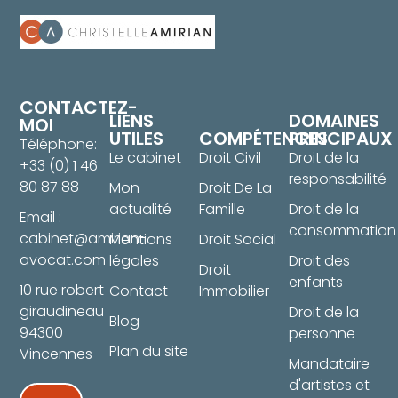
CONTACTEZ-
LIENS
DOMAINES
MOI
UTILES
COMPÉTENCES
PRINCIPAUX
Téléphone:
Le cabinet
Droit Civil
Droit de la
+33 (0) 1 46
responsabilité
80 87 88
Mon
Droit De La
actualité
Famille
Droit de la
Email :
consommation
cabinet@amirian-
Mentions
Droit Social
avocat.com
légales
Droit des
Droit
enfants
10 rue robert
Contact
Immobilier
giraudineau
Droit de la
Blog
94300
personne
Plan du site
Vincennes
Mandataire
d'artistes et