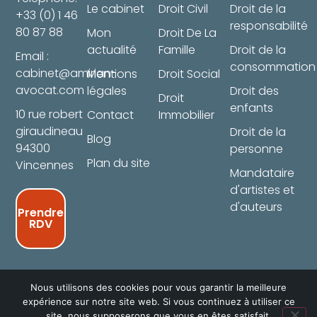
Le cabinet
Droit Civil
Droit de la
+33 (0) 1 46
responsabilité
80 87 88
Mon
Droit De La
actualité
Famille
Droit de la
Email :
consommation
cabinet@amirian-
Mentions
Droit Social
avocat.com
légales
Droit des
Droit
enfants
10 rue robert
Contact
Immobilier
giraudineau
Droit de la
Blog
94300
personne
Plan du site
Vincennes
Mandataire
d'artistes et
d'auteurs
Prendre
RDV
Nous utilisons des cookies pour vous garantir la meilleure
expérience sur notre site web. Si vous continuez à utiliser ce
Copyright ©2026 – Site créé par
NuBet – Agence
site, nous supposerons que vous en êtes satisfait.