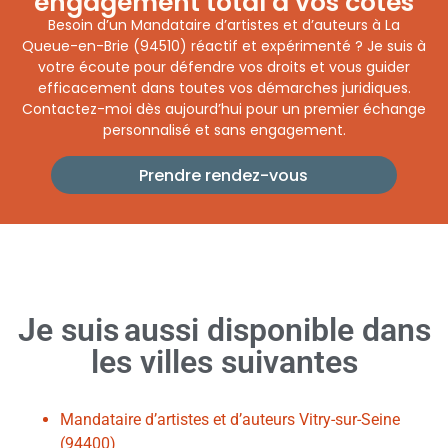
engagement total à vos côtés
Besoin d’un Mandataire d’artistes et d’auteurs à La
Queue-en-Brie (94510) réactif et expérimenté ? Je suis à
votre écoute pour défendre vos droits et vous guider
efficacement dans toutes vos démarches juridiques.
Contactez-moi dès aujourd’hui pour un premier échange
personnalisé et sans engagement.
Prendre rendez-vous
Je suis
aussi
disponible dans
les villes suivantes
Mandataire d’artistes et d’auteurs Vitry-sur-Seine
(94400)