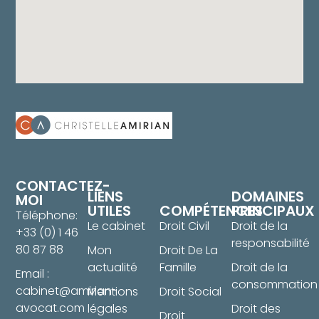
CONTACTEZ-
LIENS
DOMAINES
MOI
UTILES
COMPÉTENCES
PRINCIPAUX
Téléphone:
Le cabinet
Droit Civil
Droit de la
+33 (0) 1 46
responsabilité
80 87 88
Mon
Droit De La
actualité
Famille
Droit de la
Email :
consommation
cabinet@amirian-
Mentions
Droit Social
avocat.com
légales
Droit des
Droit