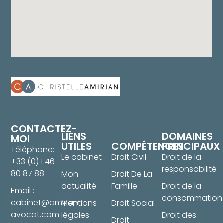
CONTACTEZ-
LIENS
DOMAINES
MOI
UTILES
COMPÉTENCES
PRINCIPAUX
Téléphone:
Le cabinet
Droit Civil
Droit de la
+33 (0) 1 46
responsabilité
80 87 88
Mon
Droit De La
actualité
Famille
Droit de la
Email :
consommation
cabinet@amirian-
Mentions
Droit Social
avocat.com
légales
Droit des
Droit