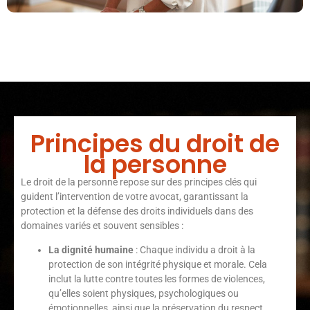
Principes du droit de
la personne
Le droit de la personne repose sur des principes clés qui
guident l’intervention de votre avocat, garantissant la
protection et la défense des droits individuels dans des
domaines variés et souvent sensibles :
La dignité humaine
: Chaque individu a droit à la
protection de son intégrité physique et morale. Cela
inclut la lutte contre toutes les formes de violences,
qu’elles soient physiques, psychologiques ou
émotionnelles, ainsi que la préservation du respect