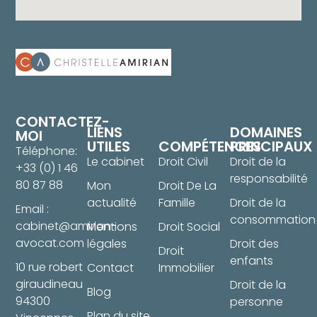
CONTACTEZ-
LIENS
DOMAINES
MOI
UTILES
COMPÉTENCES
PRINCIPAUX
Téléphone:
Le cabinet
Droit Civil
Droit de la
+33 (0) 1 46
responsabilité
80 87 88
Mon
Droit De La
actualité
Famille
Droit de la
Email :
consommation
cabinet@amirian-
Mentions
Droit Social
avocat.com
légales
Droit des
Droit
enfants
10 rue robert
Contact
Immobilier
giraudineau
Droit de la
Blog
94300
personne
Plan du site