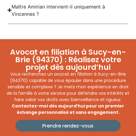
Maître Amirian intervient-il uniquement à
Vincennes ?
Avocat en filiation à Sucy-en-
Brie (94370) : Réalisez votre
projet dès aujourd’hui
Vous recherchez un avocat en filiation à Sucy-en-Brie
(94370) capable de vous épauler dans une procédure
sensible et complexe ? Je mets mon expérience en droit
de la famille à votre service pour défendre vos intérêts et
faire valoir vos droits avec bienveillance et rigueur.
Contactez-moi dès aujourd’hui pour un premier
échange personnalisé et sans engagement.
Prendre rendez-vous